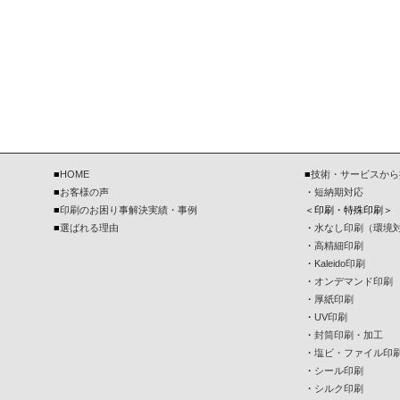
■
HOME
■
技術・サービスから
■
お客様の声
・
短納期対応
■
印刷のお困り事解決実績・事例
＜印刷・特殊印刷＞
■
選ばれる理由
・
水なし印刷（環境
・
高精細印刷
・
Kaleido印刷
・
オンデマンド印刷
・
厚紙印刷
・
UV印刷
・
封筒印刷・加工
・
塩ビ・ファイル印
・
シール印刷
・
シルク印刷