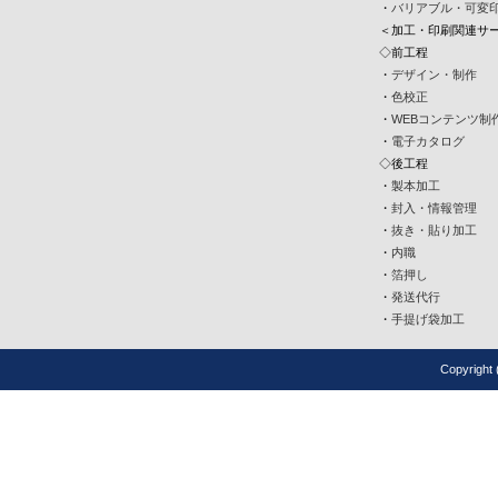
・
バリアブル・可変
＜加工・印刷関連サ
◇前工程
・
デザイン・制作
・
色校正
・
WEBコンテンツ制
・
電子カタログ
◇後工程
・
製本加工
・
封入・情報管理
・
抜き・貼り加工
・
内職
・
箔押し
・
発送代行
・
手提げ袋加工
Copyrigh