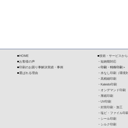
■
HOME
■
技術・サービスから
■
お客様の声
・
短納期対応
■
印刷のお困り事解決実績・事例
＜印刷・特殊印刷＞
■
選ばれる理由
・
水なし印刷（環境
・
高精細印刷
・
Kaleido印刷
・
オンデマンド印刷
・
厚紙印刷
・
UV印刷
・
封筒印刷・加工
・
塩ビ・ファイル印
・
シール印刷
・
シルク印刷