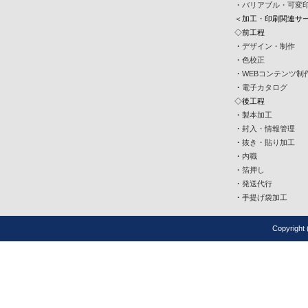
・
バリアブル・可変
＜加工・印刷関連サ
◇前工程
・
デザイン・制作
・
色校正
・
WEBコンテンツ制
・
電子カタログ
◇後工程
・
製本加工
・
封入・情報管理
・
抜き・貼り加工
・
内職
・
箔押し
・
発送代行
・
手提げ袋加工
Copyrigh