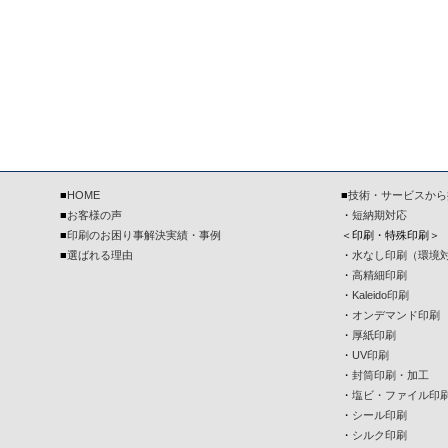
■
HOME
■
技術・サービスから
■
お客様の声
・
短納期対応
■
印刷のお困り事解決実績・事例
＜印刷・特殊印刷＞
■
選ばれる理由
・
水なし印刷（環境
・
高精細印刷
・
Kaleido印刷
・
オンデマンド印刷
・
厚紙印刷
・
UV印刷
・
封筒印刷・加工
・
塩ビ・ファイル印
・
シール印刷
・
シルク印刷