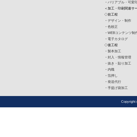
・
バリアブル・可変
＜加工・印刷関連サ
◇前工程
・
デザイン・制作
・
色校正
・
WEBコンテンツ制
・
電子カタログ
◇後工程
・
製本加工
・
封入・情報管理
・
抜き・貼り加工
・
内職
・
箔押し
・
発送代行
・
手提げ袋加工
Copyrigh