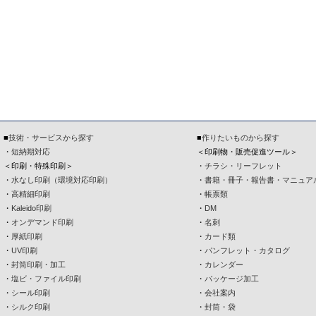
■
技術・サービスから探す
■
作りたいものから探す
・
短納期対応
＜印刷物・販売促進ツール＞
＜印刷・特殊印刷＞
・
チラシ・リーフレット
・
水なし印刷（環境対応印刷）
・
書籍・冊子・報告書・マニュア
・
高精細印刷
・
帳票類
・
Kaleido印刷
・
DM
・
オンデマンド印刷
・
名刺
・
厚紙印刷
・
カード類
・
UV印刷
・
パンフレット・カタログ
・
封筒印刷・加工
・
カレンダー
・
塩ビ・ファイル印刷
・
パッケージ加工
・
シール印刷
・
会社案内
・
シルク印刷
・
封筒・袋