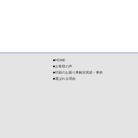
■
HOME
■
お客様の声
■
印刷のお困り事解決実績・事例
■
選ばれる理由