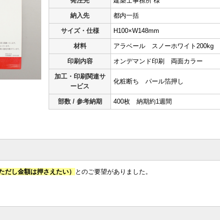
発注先
建築士事務所 様
納入先
都内一括
サイズ・仕様
H100×W148mm
材料
アラベール スノーホワイト200kg
印刷内容
オンデマンド印刷 両面カラー
加工・印刷関連サ
化粧断ち パール箔押し
ービス
部数 / 参考納期
400枚 納期約1週間
ただし金額は押さえたい）
とのご要望がありました。