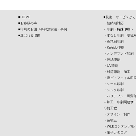
■
HOME
■
技術・サービスから
■
お客様の声
・
短納期対応
■
印刷のお困り事解決実績・事例
＜印刷・特殊印刷＞
■
選ばれる理由
・
水なし印刷（環境
・
高精細印刷
・
Kaleido印刷
・
オンデマンド印刷
・
厚紙印刷
・
UV印刷
・
封筒印刷・加工
・
塩ビ・ファイル印
・
シール印刷
・
シルク印刷
・
バリアブル・可変
＜加工・印刷関連サ
◇前工程
・
デザイン・制作
・
色校正
・
WEBコンテンツ制
・
電子カタログ