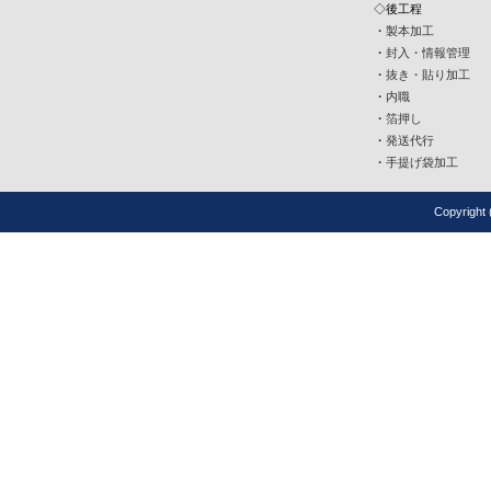
◇後工程
・
製本加工
・
封入・情報管理
・
抜き・貼り加工
・
内職
・
箔押し
・
発送代行
・
手提げ袋加工
Copyrigh