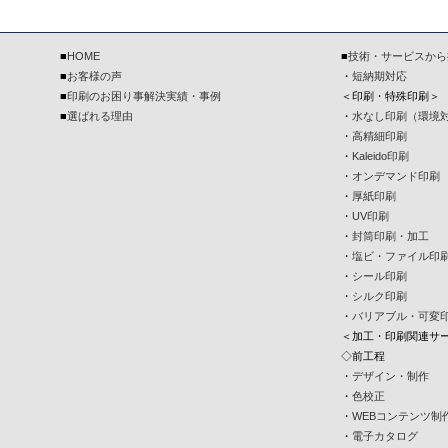
■
HOME
■
技術・サービスから
■
お客様の声
・
短納期対応
■
印刷のお困り事解決実績・事例
＜印刷・特殊印刷＞
■
選ばれる理由
・
水なし印刷（環境
・
高精細印刷
・
Kaleido印刷
・
オンデマンド印刷
・
厚紙印刷
・
UV印刷
・
封筒印刷・加工
・
塩ビ・ファイル印
・
シール印刷
・
シルク印刷
・
バリアブル・可変
＜加工・印刷関連サ
◇前工程
・
デザイン・制作
・
色校正
・
WEBコンテンツ制
・
電子カタログ