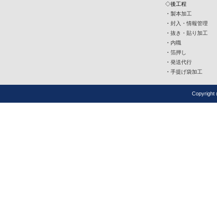
◇後工程
・
製本加工
・
封入・情報管理
・
抜き・貼り加工
・
内職
・
箔押し
・
発送代行
・
手提げ袋加工
Copyrigh