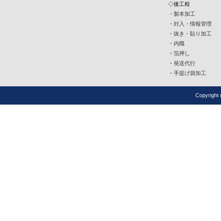
◇後工程
・
製本加工
・
封入・情報管理
・
抜き・貼り加工
・
内職
・
箔押し
・
発送代行
・
手提げ袋加工
Copyrigh