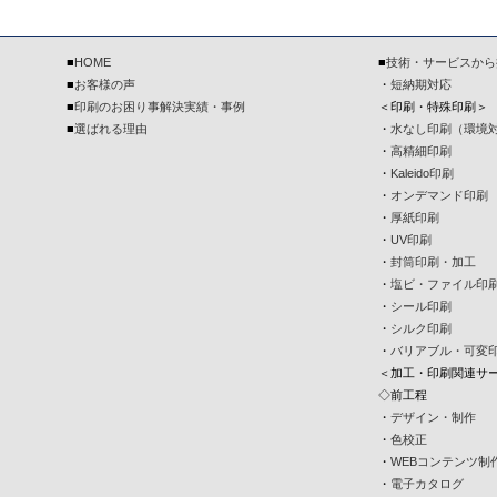
■
HOME
■
技術・サービスから
■
お客様の声
・
短納期対応
■
印刷のお困り事解決実績・事例
＜印刷・特殊印刷＞
■
選ばれる理由
・
水なし印刷（環境
・
高精細印刷
・
Kaleido印刷
・
オンデマンド印刷
・
厚紙印刷
・
UV印刷
・
封筒印刷・加工
・
塩ビ・ファイル印
・
シール印刷
・
シルク印刷
・
バリアブル・可変
＜加工・印刷関連サ
◇前工程
・
デザイン・制作
・
色校正
・
WEBコンテンツ制
・
電子カタログ