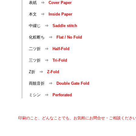
表紙 ⇒
Cover Paper
本文 ⇒
Inside Paper
中綴じ ⇒
Saddle stitch
化粧断ち ⇒
Flat / No Fold
二ツ折 ⇒
Half-Fold
三ツ折 ⇒
Tri-Fold
Z折 ⇒
Z-Fold
両観音折 ⇒
Double Gate Fold
ミシン ⇒
Perforated
印刷のこと、どんなことでも、お気軽にお問合せ・ご相談くださ